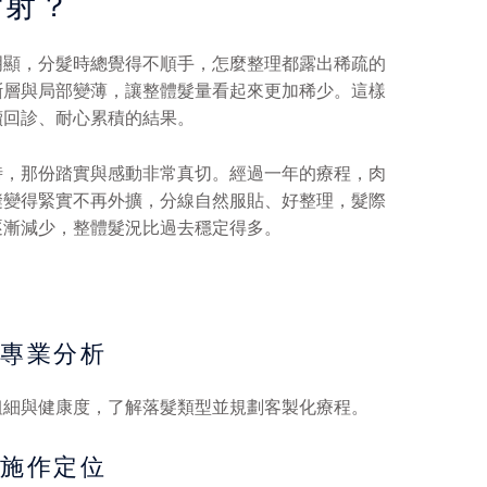
雷射？
明顯，分髮時總覺得不順手，怎麼整理都露出稀疏的
斷層與局部變薄，讓整體髮量看起來更加稀少。這樣
續回診、耐心累積的結果。
時，那份踏實與感動非常真切。經過一年的療程，肉
縫變得緊實不再外擴，分線自然服貼、好整理，髮際
逐漸減少，整體髮況比過去穩定得多。
與專業分析
粗細與健康度，了解落髮類型並規劃客製化療程。
與施作定位