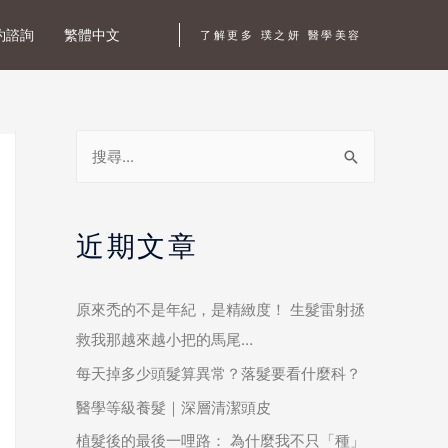
約諮詢
繁體中文
了解更多 璞之妍 醫學美容
近期文章
原來禿的不是年紀，是精緻度！ 生髮雷射拯
救我那越來越小把的馬尾…
每天掉多少頭髮算異常？落髮要看什麼科？
醫學等級養髮｜深層清潔頭皮
植髮後的最後一哩路： 為什麼我不只「種」