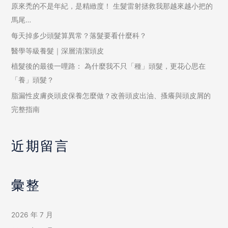
原來禿的不是年紀，是精緻度！ 生髮雷射拯救我那越來越小把的
馬尾…
每天掉多少頭髮算異常？落髮要看什麼科？
醫學等級養髮｜深層清潔頭皮
植髮後的最後一哩路： 為什麼我不只「種」頭髮，更花心思在
「養」頭髮？
脂漏性皮膚炎頭皮保養怎麼做？改善頭皮出油、搔癢與頭皮屑的
完整指南
近期留言
彙整
2026 年 7 月