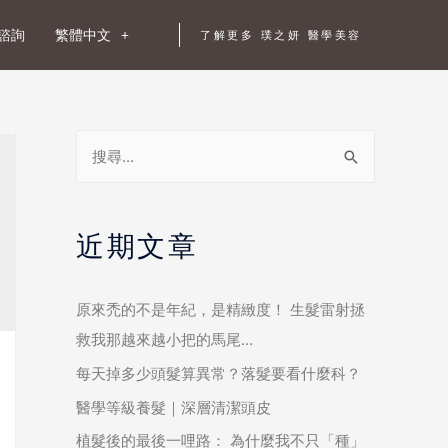
諮詢
繁體中文
了解更多 璞之妍 醫學美容
近期文章
原來禿的不是年紀，是精緻度！ 生髮雷射拯
救我那越來越小把的馬尾…
每天掉多少頭髮算異常？落髮要看什麼科？
醫學等級養髮｜深層清潔頭皮
植髮後的最後一哩路： 為什麼我不只「種」