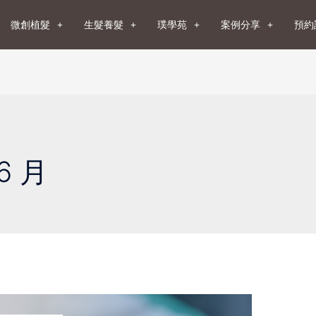
微創植髮
生髮養髮
璞學苑
案例分享
預約
6 月