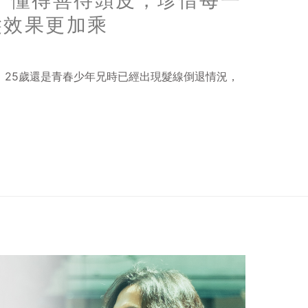
 懂得善待頭皮，珍惜每一
髮效果更加乘
、25歲還是青春少年兄時已經出現髮線倒退情況，