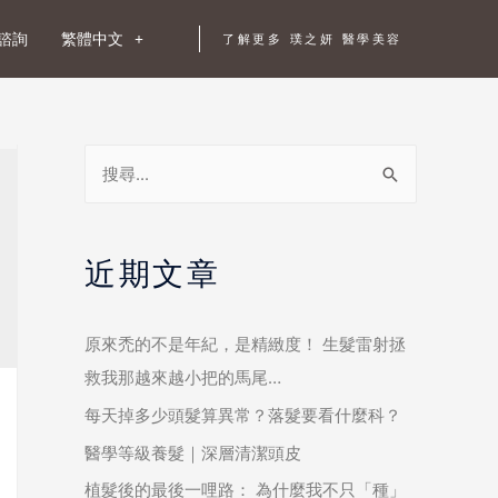
諮詢
繁體中文
了解更多 璞之妍 醫學美容
近期文章
原來禿的不是年紀，是精緻度！ 生髮雷射拯
救我那越來越小把的馬尾…
每天掉多少頭髮算異常？落髮要看什麼科？
醫學等級養髮｜深層清潔頭皮
植髮後的最後一哩路： 為什麼我不只「種」