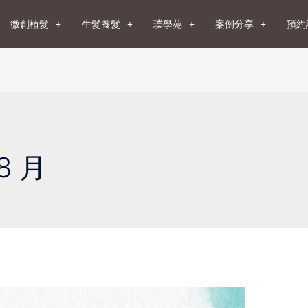
微創植髮
生髮養髮
璞學苑
案例分享
預約
8 月