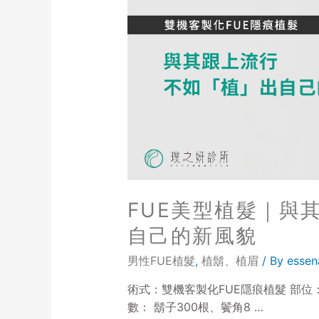
FUE美型植髮｜與
自己的新風貌
男性FUE植髮
,
植鬍、植眉
/ By
essen
術式：雙機客製化FUE隱痕植髮 部位
數： 鬍子300根、鬢角8 …