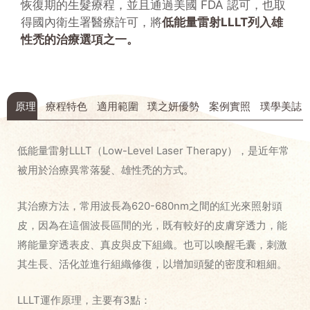
恢復期的生髮療程，並且通過美國 FDA 認可，也取
得國內衛生署醫療許可，將
低能量雷射LLLT列入雄
性禿的治療選項之一。
原理
療程特色
適用範圍
璞之妍優勢
案例實照
璞學美誌
低能量雷射LLLT（Low-Level Laser Therapy），是近年常
被用於治療異常落髮、雄性禿的方式。
其治療方法，常用波長為620-680nm之間的紅光來照射頭
皮，因為在這個波長區間的光，既有較好的皮膚穿透力，能
將能量穿透表皮、真皮與皮下組織。也可以喚醒毛囊，刺激
其生長、活化並進行組織修復，以增加頭髮的密度和粗細。
LLLT運作原理，主要有3點：