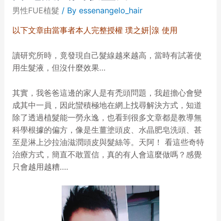
男性FUE植髮
/ By
essenangelo_hair
以下文章由當事者本人完整授權 璞之妍|湶 使用
讀研究所時，竟發現自己髮線越來越高，當時有試著使
用生髮液，但沒什麼效果…
其實，我爸爸這邊的家人是有禿頭問題，我超擔心會變
成其中一員，因此蠻積極地在網上找尋解決方式，知道
除了透過植髮能一勞永逸，也看到很多文章都是教導無
科學根據的偏方，像是生薑塗頭皮、水晶肥皂洗頭、甚
至是淋上沙拉油滋潤頭皮與髮絲等。天阿！ 看這些奇特
治療方式，簡直不敢置信，真的有人會這麼做嗎？感覺
只會越用越糟….