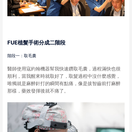
FUE
植髮手術分成二階段
階段一：取毛囊
醫師使用寇約翰機器幫我快速鑽取毛囊，過程滿快也很
順利，當我醒來時就取好了，取髮過程中沒什麼感覺，
唯獨就是麻醉針打的瞬間有點痛，像是拔智齒前打麻醉
那樣，藥效發揮後就不痛了。