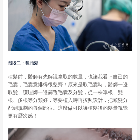
階段二：種頭髮
種髮前，醫師有先解說拿取的數量，也讓我看下自己的
毛囊，毛囊竟排得很整齊！原來是取毛囊時，醫師一邊
取髮、護理師一邊篩選毛囊及分髮，從一株單根、雙
根、多根等分類好，等要植入時再按照設計，把頭髮分
配到規劃的每個部位。這麼做可以讓植髮後的髮量視覺
更有層次感！