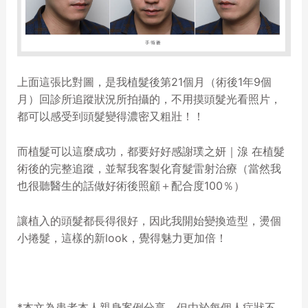
上面這張比對圖，是我植髮後第21個月（術後1年9個
月）回診所追蹤狀況所拍攝的，不用摸頭髮光看照片，
都可以感受到頭髮變得濃密又粗壯！！
而植髮可以這麼成功，都要好好感謝璞之妍｜湶 在植髮
術後的完整追蹤，並幫我客製化育髮雷射治療（當然我
也很聽醫生的話做好術後照顧＋配合度100％）
讓植入的頭髮都長得很好，因此我開始變換造型，燙個
小捲髮，這樣的新look，覺得魅力更加倍！
*本文為患者本人親身案例分享，但由於每個人症狀不