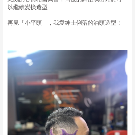
以繼續變換造型
再見「小平頭」，我愛紳士俐落的油頭造型！