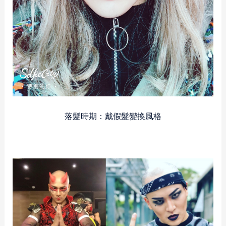
落髮時期：戴假髮變換風格