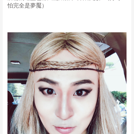
怕完全是夢魘）