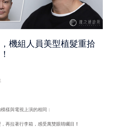
果，機組人員美型植髮重拾
象！
生
的模樣與電視上演的相同：
型，再拉著行李箱，感受萬雙眼睛矚目
！