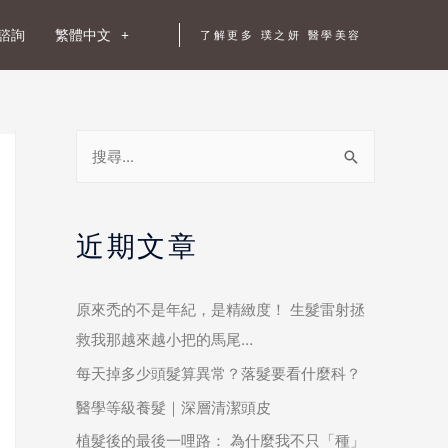
諮詢
繁體中文
了解更多 璞之妍 醫學美容
近期文章
原來禿的不是年紀，是精緻度！ 生髮雷射拯
救我那越來越小把的馬尾…
每天掉多少頭髮算異常？落髮要看什麼科？
醫學等級養髮｜深層清潔頭皮
植髮後的最後一哩路： 為什麼我不只「種」