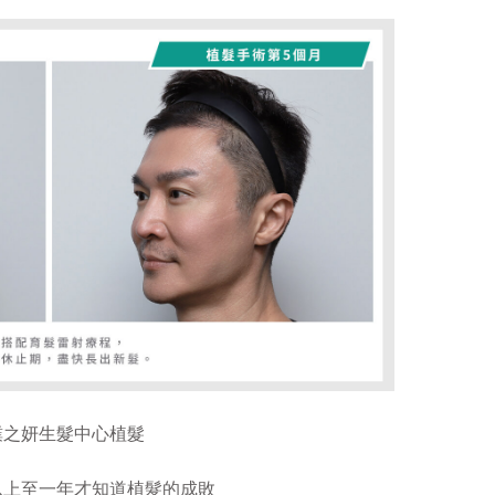
璞之妍生髮中心植髮
以上至一年才知道植髮的成敗