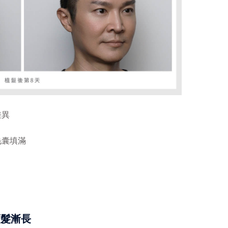
差異
毛囊填滿
頭髮漸長