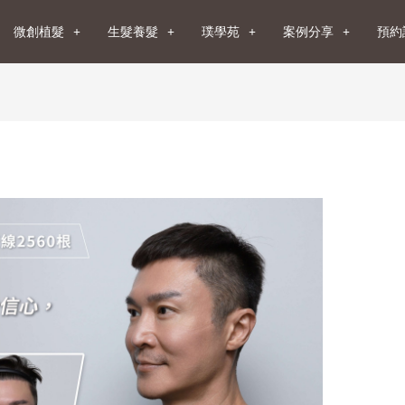
微創植髮
生髮養髮
璞學苑
案例分享
預約