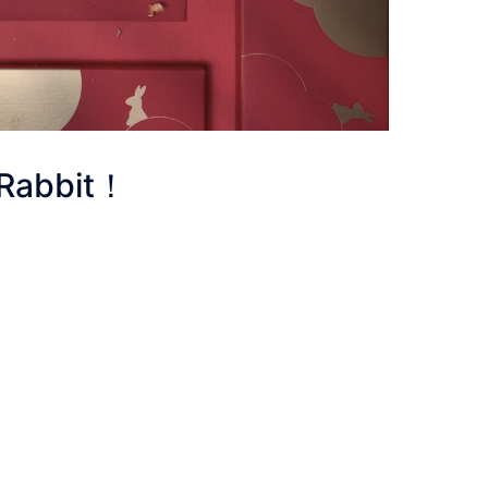
 Rabbit！
，