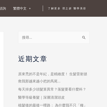
諮詢
繁體中文
了解更多 璞之妍 醫學美容
近期文章
原來禿的不是年紀，是精緻度！ 生髮雷射拯
救我那越來越小把的馬尾…
每天掉多少頭髮算異常？落髮要看什麼科？
醫學等級養髮｜深層清潔頭皮
植髮後的最後一哩路： 為什麼我不只「種」