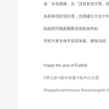
讓「金兔圖騰」及「謹賀新禧字體」
為新春招財添好運，也傳遞出大吉大
願能陪伴闔家團聚迎接歡愉時刻
預祝大家金兔年揚眉兔氣、錢兔似錦
Happy the year of Rabbit!
#璞之妍
#新年快樂
#兔年行大運
#happylunarnewyear
#essenangelo #