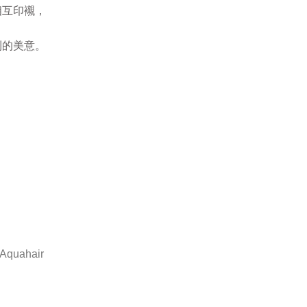
相互印襯，
利的美意。
。
Aquahair