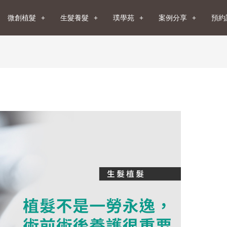
微創植髮
生髮養髮
璞學苑
案例分享
預約