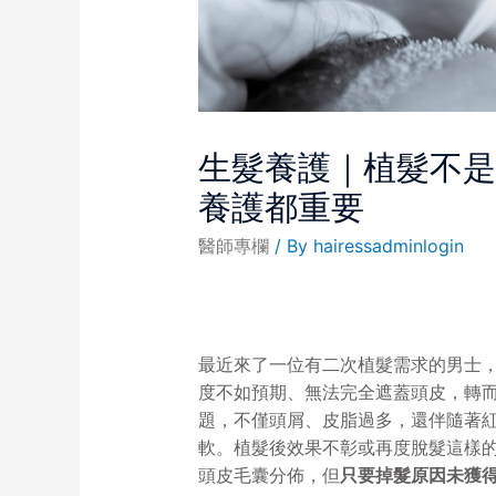
生髮養護｜植髮不
養護都重要
醫師專欄
/ By
hairessadminlogin
最近來了一位有二次植髮需求的男士
度不如預期、無法完全遮蓋頭皮，轉
題，不僅頭屑、皮脂過多，還伴隨著
軟。植髮後效果不彰或再度脫髮這樣
頭皮毛囊分佈，但
只要掉髮原因未獲