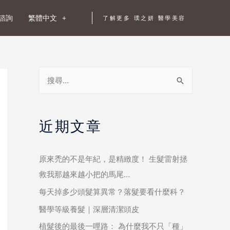
諮詢
繁體中文
了解更多 璞之妍 醫學美容
近期文章
原來禿的不是年紀，是精緻度！ 生髮雷射拯
救我那越來越小把的馬尾…
每天掉多少頭髮算異常？落髮要看什麼科？
醫學等級養髮｜深層清潔頭皮
植髮後的最後一哩路： 為什麼我不只「種」