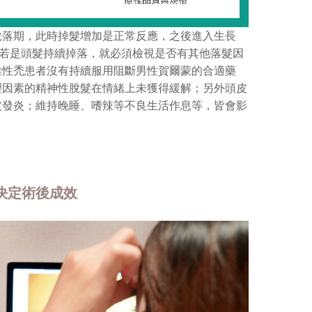
脫落期，此時掉髮增加是正常反應，之後進入生長
，若是頭髮持續掉落，就必須檢視是否有其他落髮因
雄性禿患者沒有持續服用阻斷男性賀爾蒙的合適藥
理因素的精神性脫髮在情緒上未獲得緩解；另外頭皮
皮發炎；維持晚睡、嗜辣等不良生活作息等，皆會影
決定術後成效