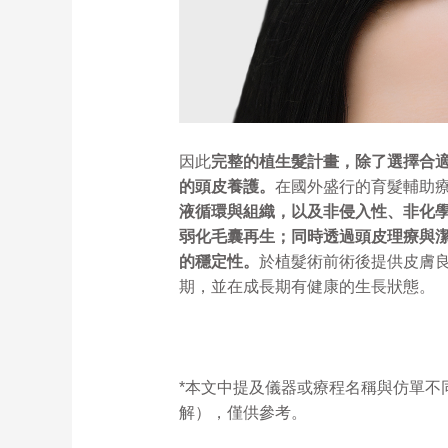
因此
完整的植生髮計畫，除了選擇合
的頭皮養護。
在國外盛行的育髮輔助
液循環與組織，以及非侵入性、非化
弱化毛囊再生；同時透過頭皮理療與
的穩定性。
於植髮術前術後提供皮膚
期，並在成長期有健康的生長狀態。
*本文中提及儀器或療程名稱與仿單不
解），僅供參考。