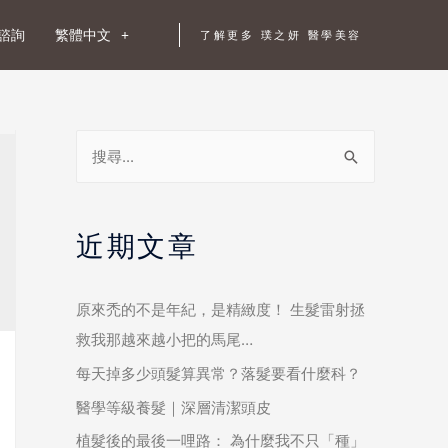
諮詢
繁體中文
了解更多 璞之妍 醫學美容
近期文章
原來禿的不是年紀，是精緻度！ 生髮雷射拯
救我那越來越小把的馬尾…
每天掉多少頭髮算異常？落髮要看什麼科？
醫學等級養髮｜深層清潔頭皮
植髮後的最後一哩路： 為什麼我不只「種」