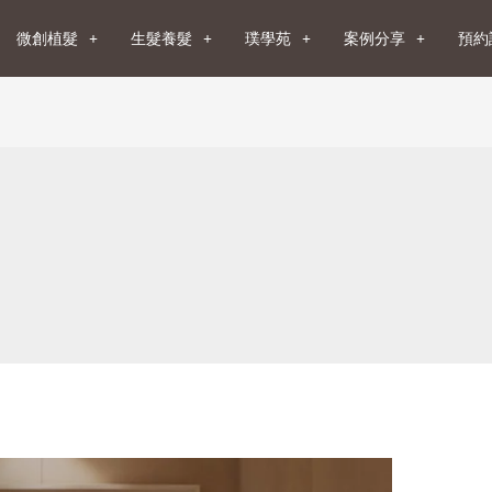
微創植髮
生髮養髮
璞學苑
案例分享
預約