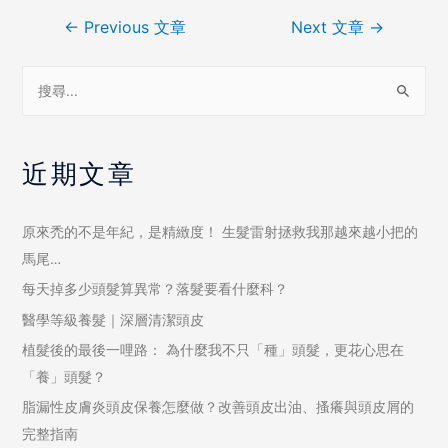
←
Previous 文章
Next 文章
→
近期文章
原來禿的不是年紀，是精緻度！ 生髮雷射拯救我那越來越小把的
馬尾…
每天掉多少頭髮算異常？落髮要看什麼科？
醫學等級養髮｜深層清潔頭皮
植髮後的最後一哩路： 為什麼我不只「種」頭髮，更花心思在
「養」頭髮？
脂漏性皮膚炎頭皮保養怎麼做？改善頭皮出油、搔癢與頭皮屑的
完整指南