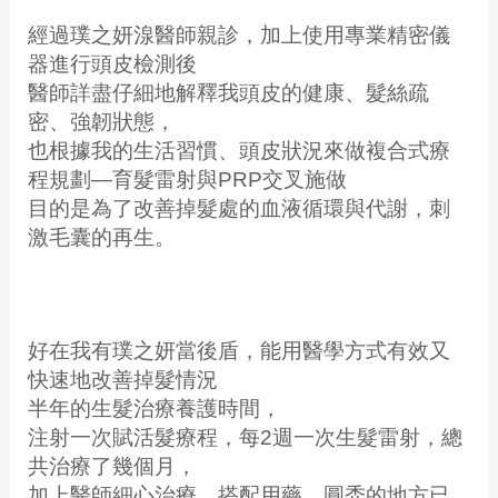
經過璞之妍湶醫師親診，加上使用專業精密儀
器進行頭皮檢測後
醫師詳盡仔細地解釋我頭皮的健康、髮絲疏
密、強韌狀態，
也根據我的生活習慣、頭皮狀況來做複合式療
程規劃—育髮雷射與PRP交叉施做
目的是為了改善掉髮處的血液循環與代謝，刺
激毛囊的再生。
好在我有璞之妍當後盾，能用醫學方式有效又
快速地改善掉髮情況
半年的生髮治療養護時間，
注射一次賦活髮療程，每2週一次生髮雷射，總
共治療了幾個月，
加上醫師細心治療，搭配用藥，圓禿的地方已