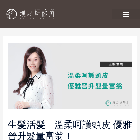
生髮活髮｜溫柔呵護頭皮 優雅
晉升髮量富翁！