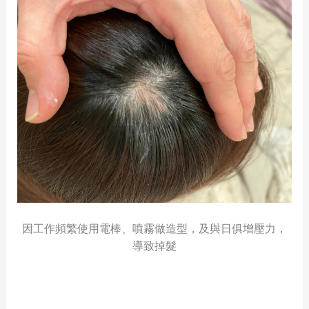
因工作頻繁使用電棒、噴霧做造型，及與日俱增壓力，
導致掉髮