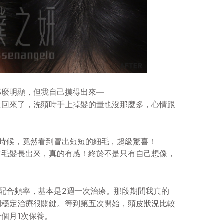
那麼明顯，但我自己摸得出來—
慢回來了，洗頭時手上掉髮的量也沒那麼多，心情跟
時候，竟然看到冒出短短的細毛，超級驚喜！
有毛髮長出來，真的有感！終於不是只有自己想像，
配合頻率，基本是2週一次治療。那段期間我真的
期穩定治療很關鍵。等到第五次開始，頭皮狀況比較
個月1次保養。