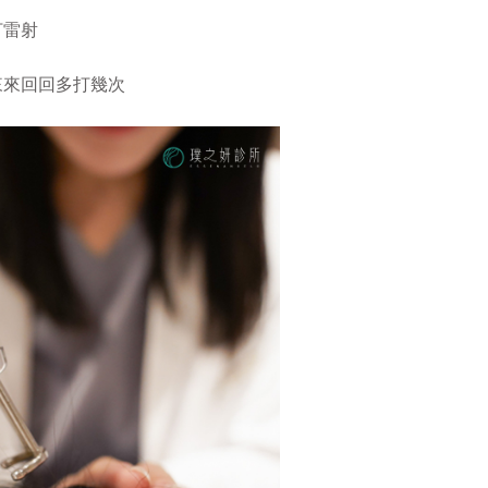
打雷射
來來回回多打幾次