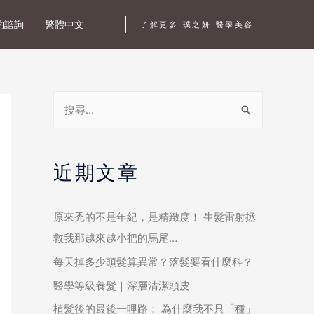
約諮詢
繁體中文
了解更多 璞之妍 醫學美容
近期文章
原來禿的不是年紀，是精緻度！ 生髮雷射拯
救我那越來越小把的馬尾…
每天掉多少頭髮算異常？落髮要看什麼科？
醫學等級養髮｜深層清潔頭皮
植髮後的最後一哩路： 為什麼我不只「種」