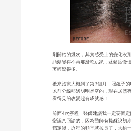
剛開始的幾次，其實感受上的變化沒
頭髮變得不再那麼軟趴趴，蓬鬆度慢
著輕鬆很多。
後來治療大概到了第3個月，照鏡子的
以前分線那邊明明是空的，現在居然
看得見的改變超有成就感！
前面4次療程，醫師建議我一定要固定
蠻認真回診的，因為醫師有提醒說初
穩定後，療程的頻率就拉長了，大約一