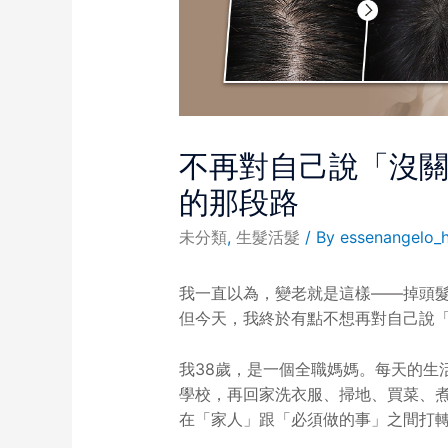
不再對自己說「沒
的那段路
未分類
,
生髮活髮
/ By
essenangelo_h
我一直以為，變老就是這樣——掉頭
但今天，我終於有點不想再對自己說
我38歲，是一個全職媽媽。每天的生
學校，再回家洗衣服、掃地、買菜、
在「家人」跟「必須做的事」之間打