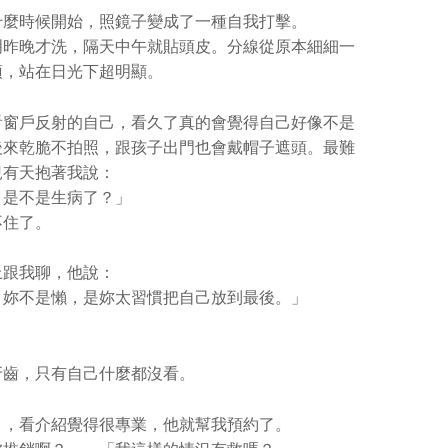
什麼時候開始，照鏡子變成了一種自我打擊。
明昨晚才洗，隔天中午就貼頭皮。分線從原本細細一
頂，站在日光下超明顯。
看窗戶反射的自己，看久了真的會覺得自己好像不是
後來乾脆不拍照，跟孩子出門也會戴帽子遮頭。最難
兒有天抱著我說：
，是不是生病了？」
不住了。
上跟我聊，他說：
。妳不是懶，是妳太習慣把自己放到最後。」
牙齒，只有自己什麼都沒看。
」，看介紹覺得很專業，他就幫我預約了。