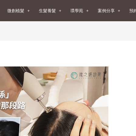
微創植髮
生髮養髮
璞學苑
案例分享
預