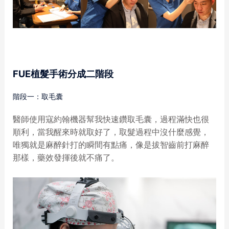
FUE
植髮手術分成二階段
階段一：取毛囊
醫師使用寇約翰機器幫我快速鑽取毛囊，過程滿快也很
順利，當我醒來時就取好了，取髮過程中沒什麼感覺，
唯獨就是麻醉針打的瞬間有點痛，像是拔智齒前打麻醉
那樣，藥效發揮後就不痛了。