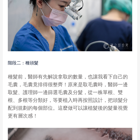
階段二：種頭髮
種髮前，醫師有先解說拿取的數量，也讓我看下自己的
毛囊，毛囊竟排得很整齊！原來是取毛囊時，醫師一邊
取髮、護理師一邊篩選毛囊及分髮，從一株單根、雙
根、多根等分類好，等要植入時再按照設計，把頭髮分
配到規劃的每個部位。這麼做可以讓植髮後的髮量視覺
更有層次感！