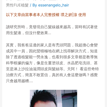
男性FUE植髮
/ By
essenangelo_hair
以下文章由當事者本人完整授權 璞之妍|湶 使用
讀研究所時，竟發現自己髮線越來越高，當時有試著使
用生髮液，但沒什麼效果…
其實，我爸爸這邊的家人是有禿頭問題，我超擔心會變
成其中一員，因此蠻積極地在網上找尋解決方式，知道
除了透過植髮能一勞永逸，也看到很多文章都是教導無
科學根據的偏方，像是生薑塗頭皮、水晶肥皂洗頭、甚
至是淋上沙拉油滋潤頭皮與髮絲等。天阿！ 看這些奇特
治療方式，簡直不敢置信，真的有人會這麼做嗎？感覺
只會越用越糟….