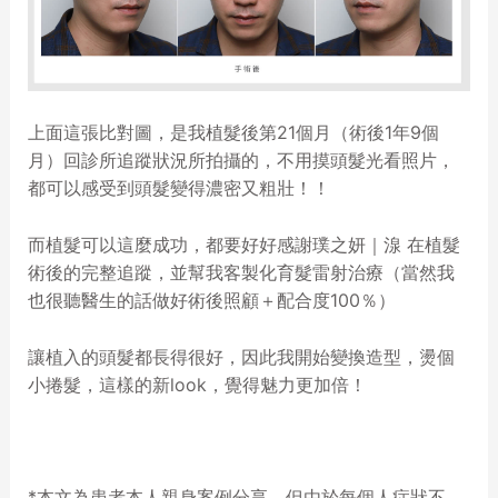
上面這張比對圖，是我植髮後第21個月（術後1年9個
月）回診所追蹤狀況所拍攝的，不用摸頭髮光看照片，
都可以感受到頭髮變得濃密又粗壯！！
而植髮可以這麼成功，都要好好感謝璞之妍｜湶 在植髮
術後的完整追蹤，並幫我客製化育髮雷射治療（當然我
也很聽醫生的話做好術後照顧＋配合度100％）
讓植入的頭髮都長得很好，因此我開始變換造型，燙個
小捲髮，這樣的新look，覺得魅力更加倍！
*本文為患者本人親身案例分享，但由於每個人症狀不