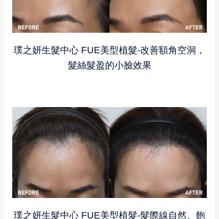
璞之妍生髮中心 FUE美型植髮-改善額角空洞，
髮絲髮盈的小臉效果
璞之妍生髮中心 FUE美型植髮-髮際線自然、飽