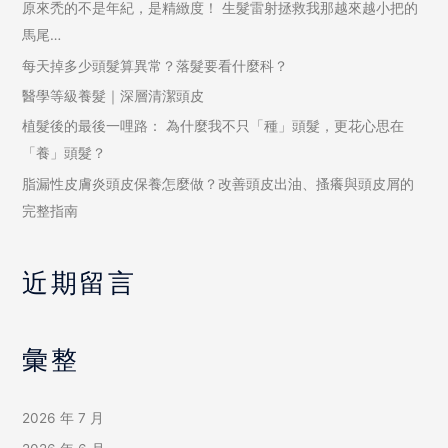
原來禿的不是年紀，是精緻度！ 生髮雷射拯救我那越來越小把的
馬尾…
每天掉多少頭髮算異常？落髮要看什麼科？
醫學等級養髮｜深層清潔頭皮
植髮後的最後一哩路： 為什麼我不只「種」頭髮，更花心思在
「養」頭髮？
脂漏性皮膚炎頭皮保養怎麼做？改善頭皮出油、搔癢與頭皮屑的
完整指南
近期留言
彙整
2026 年 7 月