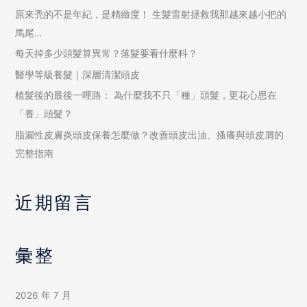
原來禿的不是年紀，是精緻度！ 生髮雷射拯救我那越來越小把的
馬尾…
每天掉多少頭髮算異常？落髮要看什麼科？
醫學等級養髮｜深層清潔頭皮
植髮後的最後一哩路： 為什麼我不只「種」頭髮，更花心思在
「養」頭髮？
脂漏性皮膚炎頭皮保養怎麼做？改善頭皮出油、搔癢與頭皮屑的
完整指南
近期留言
彙整
2026 年 7 月