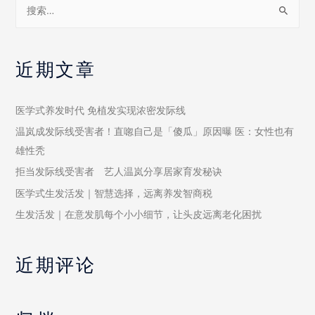
近期文章
医学式养发时代 免植发实现浓密发际线
温岚成发际线受害者！直唿自己是「傻瓜」原因曝 医：女性也有
雄性秃
拒当发际线受害者 艺人温岚分享居家育发秘诀
医学式生发活发｜智慧选择，远离养发智商税
生发活发｜在意发肌每个小小细节，让头皮远离老化困扰
近期评论