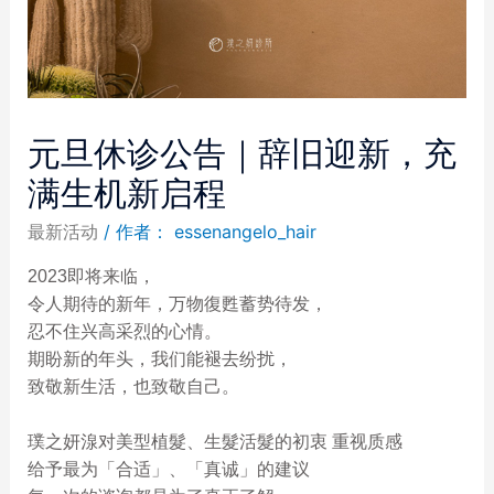
元旦休诊公告｜辞旧迎新，充
满生机新启程
最新活动
/ 作者：
essenangelo_hair
2023即将来临，
令人期待的新年，万物復甦蓄势待发，
忍不住兴高采烈的心情。
期盼新的年头，我们能褪去纷扰，
致敬新生活，也致敬自己。
璞之妍湶对美型植髮、生髮活髮的初衷 重视质感
给予最为「合适」、「真诚」的建议