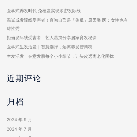
医学式养发时代 免植发实现浓密发际线
温岚成发际线受害者！直唿自己是「傻瓜」原因曝 医：女性也有
雄性秃
拒当发际线受害者 艺人温岚分享居家育发秘诀
医学式生发活发｜智慧选择，远离养发智商税
生发活发｜在意发肌每个小小细节，让头皮远离老化困扰
近期评论
归档
2024 年 9 月
2024 年 7 月