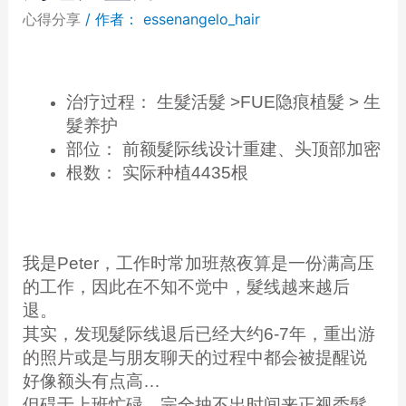
心得分享
/ 作者：
essenangelo_hair
治疗过程： 生髮活髮 >FUE隐痕植髮 > 生
髮养护
部位： 前额髮际线设计重建、头顶部加密
根数： 实际种植4435根
我是Peter，工作时常加班熬夜算是一份满高压
的工作，因此在不知不觉中，髮线越来越后
退。
其实，发现髮际线退后已经大约6-7年，重出游
的照片或是与朋友聊天的过程中都会被提醒说
好像额头有点高…
但碍于上班忙碌，完全抽不出时间来正视秃髮