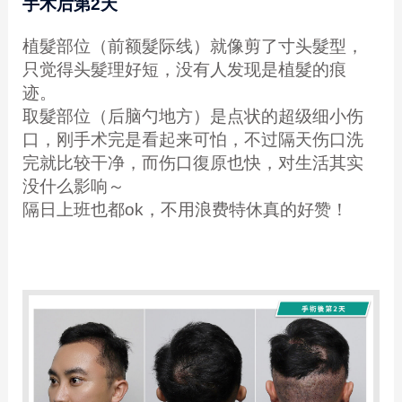
手术后第2天
植髮部位（前额髮际线）就像剪了寸头髮型，
只觉得头髮理好短，没有人发现是植髮的痕
迹。
取髮部位（后脑勺地方）是点状的超级细小伤
口，刚手术完是看起来可怕，不过隔天伤口洗
完就比较干净，而伤口復原也快，对生活其实
没什么影响～
隔日上班也都ok，不用浪费特休真的好赞！