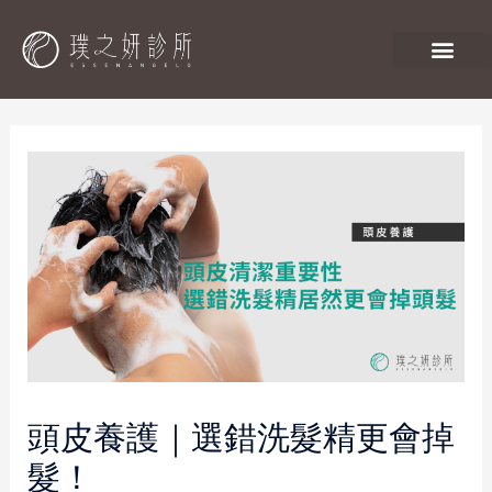
頭皮養護｜選錯洗髮精更會掉
髮！