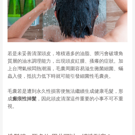
若是未妥善清潔頭皮，堆積過多的油脂、髒污會破壞角
質層的油水調理能力，出現頭皮紅腫、搔癢的症狀。加
上台灣氣候悶熱潮濕，毛囊周圍容易滋生黴菌細菌、蟎
蟲入侵，抵抗力低下時就可能引發細菌性毛囊炎。
毛囊若是遭到永久性損害便無法繼續生成健康毛髮，形
成
瘢痕性掉髮
，因此頭皮清潔這件重要的小事不可不重
視。