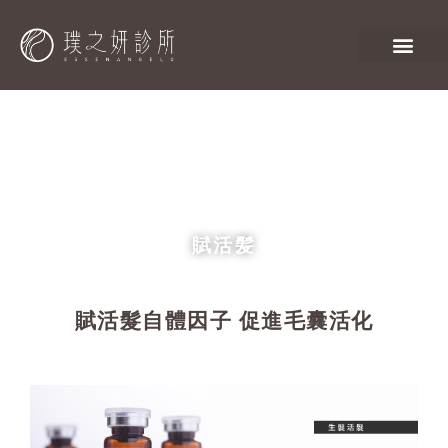
賦活髪
賦活髮自體因子 促進毛囊活化​